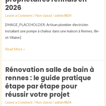
2026
bain
et
Leave a Comment
/
Non classé
/
admin4804
électricité
:
[IMAGE_PLACEHOLDER: Artisan plombier électricien
ce
installant une pompe à chaleur dans une maison à Rennes, Ille-
qui
et-Vilaine]
change
Read More »
vraiment
pour
les
Rénovation salle de bain à
Rénovation
propriétaires
salle
rennes : le guide pratique
rennais
de
en
étape par étape pour
bain
2026
réussir votre projet
à
rennes
Leave a Comment
/
Non classé
/
admin4804