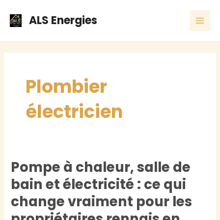
Skip
MAI
ALS Energies
to
ME
content
Plombier
électricien
Pompe à chaleur, salle de
Pompe
à
bain et électricité : ce qui
chaleur,
change vraiment pour les
salle
propriétaires rennais en
de