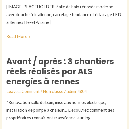
:
[IMAGE_PLACEHOLDER: Salle de bain rénovée moderne
le
avec douche à l’italienne, carrelage tendance et éclairage LED
guide
à Rennes Ille-et-Vilaine]
pratique
étape
Read More »
par
étape
pour
Avant / après : 3 chantiers
Avant
réussir
/
réels réalisés par ALS
votre
après
energies à rennes
projet
:
3
Leave a Comment
/
Non classé
/
admin4804
chantiers
*Rénovation salle de bain, mise aux normes électrique,
réels
installation de pompe à chaleur… Découvrez comment des
réalisés
propriétaires rennais ont transformé leur log
par