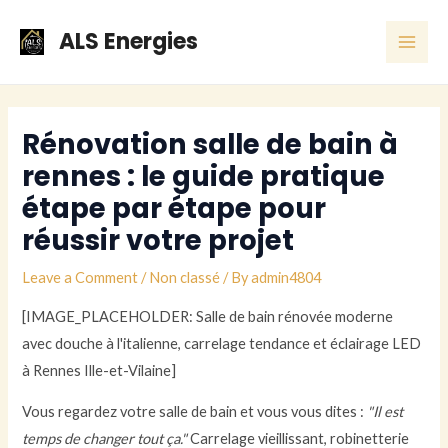
Skip
Post
MAI
ALS Energies
to
navigation
ME
content
Rénovation salle de bain à
rennes : le guide pratique
étape par étape pour
réussir votre projet
Leave a Comment
/
Non classé
/ By
admin4804
[IMAGE_PLACEHOLDER: Salle de bain rénovée moderne
avec douche à l'italienne, carrelage tendance et éclairage LED
à Rennes Ille-et-Vilaine]
Vous regardez votre salle de bain et vous vous dites :
"Il est
temps de changer tout ça."
Carrelage vieillissant, robinetterie