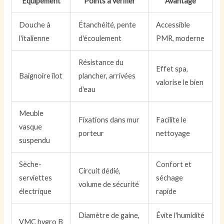
Équipement
Points à vérifier
Avantage
Douche à
Étanchéité, pente
Accessible
l'italienne
d'écoulement
PMR, moderne
Résistance du
Effet spa,
Baignoire îlot
plancher, arrivées
valorise le bien
d'eau
Meuble
Fixations dans mur
Facilite le
vasque
porteur
nettoyage
suspendu
Sèche-
Confort et
Circuit dédié,
serviettes
séchage
volume de sécurité
électrique
rapide
Diamètre de gaine,
Évite l'humidité
VMC hygro B