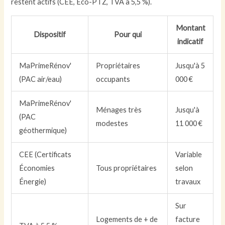
restent actifs (CEE, Éco-PTZ, TVA à 5,5 %).
Montant
Dispositif
Pour qui
indicatif
MaPrimeRénov'
Propriétaires
Jusqu'à 5
(PAC air/eau)
occupants
000 €
MaPrimeRénov'
Ménages très
Jusqu'à
(PAC
modestes
11 000 €
géothermique)
CEE (Certificats
Variable
Économies
Tous propriétaires
selon
Énergie)
travaux
Sur
Logements de + de
facture