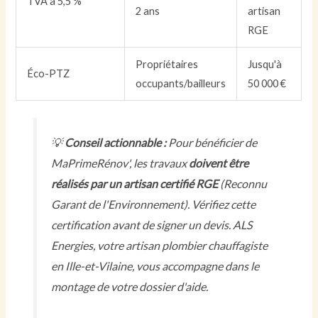
TVA à 5,5 %
2 ans
artisan
RGE
Propriétaires
Jusqu'à
Éco-PTZ
occupants/bailleurs
50 000 €
💡
Conseil actionnable :
Pour bénéficier de
MaPrimeRénov', les travaux
doivent être
réalisés par un artisan certifié RGE
(Reconnu
Garant de l'Environnement). Vérifiez cette
certification avant de signer un devis. ALS
Energies, votre artisan plombier chauffagiste
en Ille-et-Vilaine, vous accompagne dans le
montage de votre dossier d'aide.