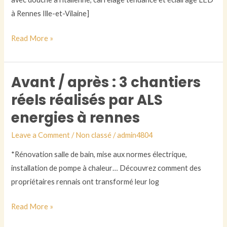
guide
à Rennes Ille-et-Vilaine]
pratique
étape
Read More »
par
étape
pour
Avant / après : 3 chantiers
Avant
réussir
/
réels réalisés par ALS
votre
après
energies à rennes
projet
:
3
Leave a Comment
/
Non classé
/
admin4804
chantiers
*Rénovation salle de bain, mise aux normes électrique,
réels
installation de pompe à chaleur… Découvrez comment des
réalisés
propriétaires rennais ont transformé leur log
par
ALS
Read More »
energies