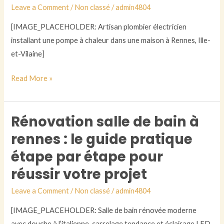
Leave a Comment
/
Non classé
/
admin4804
électricité
:
[IMAGE_PLACEHOLDER: Artisan plombier électricien
ce
installant une pompe à chaleur dans une maison à Rennes, Ille-
qui
et-Vilaine]
change
Read More »
vraiment
pour
les
Rénovation salle de bain à
Rénovation
propriétaires
salle
rennes : le guide pratique
rennais
de
en
étape par étape pour
bain
2026
réussir votre projet
à
rennes
Leave a Comment
/
Non classé
/
admin4804
:
[IMAGE_PLACEHOLDER: Salle de bain rénovée moderne
le
avec douche à l’italienne, carrelage tendance et éclairage LED