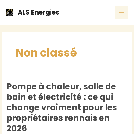
Skip
MAI
ALS Energies
to
ME
content
Non classé
Pompe à chaleur, salle de
Pompe
à
bain et électricité : ce qui
chaleur,
change vraiment pour les
salle
propriétaires rennais en
de
2026
bain
et