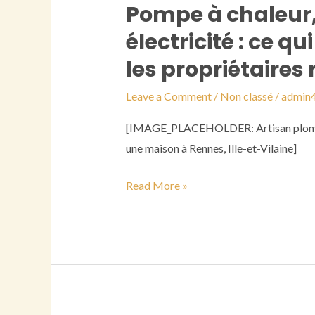
Pompe à chaleur, 
Pompe
à
électricité : ce 
chaleur,
les propriétaires
salle
de
Leave a Comment
/
Non classé
/
admin
bain
[IMAGE_PLACEHOLDER: Artisan plombier
et
une maison à Rennes, Ille-et-Vilaine]
électricité
:
Read More »
ce
qui
change
vraiment
pour
les