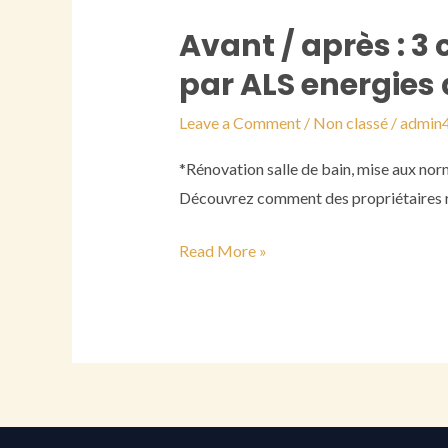
votre
Avant / après : 3 
Avant
projet
/
par ALS energies
après
Leave a Comment
/
Non classé
/
admin
:
3
*Rénovation salle de bain, mise aux nor
chantiers
Découvrez comment des propriétaires r
réels
réalisés
Read More »
par
ALS
energies
à
rennes