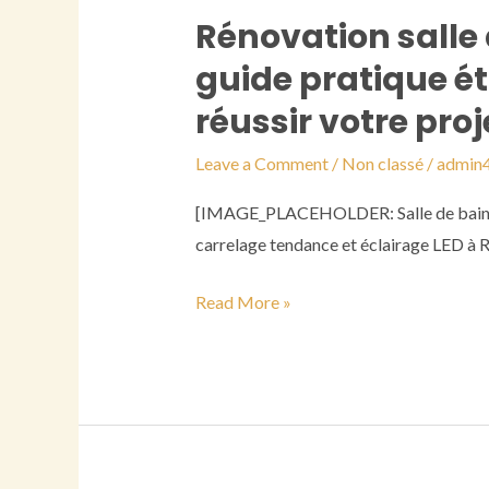
propriétaires
Rénovation salle 
Rénovation
rennais
salle
en
guide pratique é
de
2026
réussir votre proj
bain
à
Leave a Comment
/
Non classé
/
admin
rennes
[IMAGE_PLACEHOLDER: Salle de bain ré
:
carrelage tendance et éclairage LED à Re
le
guide
Read More »
pratique
étape
par
étape
pour
réussir