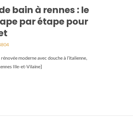
de bain à rennes : le
tape par étape pour
et
4804
novée moderne avec douche à l’italienne,
nnes Ille-et-Vilaine]