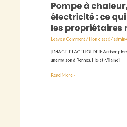
Pompe à chaleur, 
Pompe
à
électricité : ce 
chaleur,
les propriétaires
salle
de
Leave a Comment
/
Non classé
/
admin
bain
[IMAGE_PLACEHOLDER: Artisan plombier
et
une maison à Rennes, Ille-et-Vilaine]
électricité
:
Read More »
ce
qui
change
vraiment
pour
les