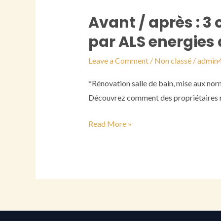
votre
Avant / après : 3 
Avant
projet
/
par ALS energies
après
Leave a Comment
/
Non classé
/
admin
:
3
*Rénovation salle de bain, mise aux nor
chantiers
Découvrez comment des propriétaires r
réels
réalisés
Read More »
par
ALS
energies
à
rennes