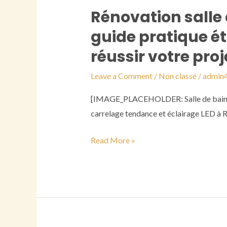
propriétaires
Rénovation salle 
Rénovation
rennais
salle
en
guide pratique é
de
2026
réussir votre proj
bain
à
Leave a Comment
/
Non classé
/
admin
rennes
[IMAGE_PLACEHOLDER: Salle de bain ré
:
carrelage tendance et éclairage LED à Re
le
guide
Read More »
pratique
étape
par
étape
pour
réussir