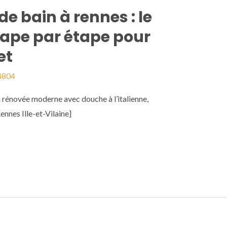
de bain à rennes : le
tape par étape pour
et
4804
novée moderne avec douche à l’italienne,
nnes Ille-et-Vilaine]